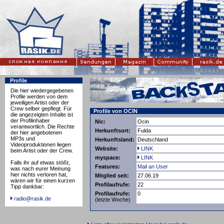
Profile
Die hier wiedergegebenen
Profile werden von dem
jeweiligen Artist oder der
Crew selber gepflegt. Für
Profile von OCIN
die angezeigten Inhalte ist
der Profilinhaber
Nic:
Ocin
verantwortlich. Die Rechte
Herkunftsort:
Fulda
der hier angebotenen
MP3s und
Herkunftsland:
Deutschland
Videoproduktionen liegen
Website:
LINK
beim Artist oder der Crew.
myspace:
LINK
Falls ihr auf etwas stößt,
Features:
Mail an User
was nach eurer Meinung
hier nichts verloren hat,
Mitglied seit:
27.06.19
wären wir für einen kurzen
Profilaufrufe:
22
Tipp dankbar:
Profilaufrufe:
0
radio@rasik.de
(letzte Woche)