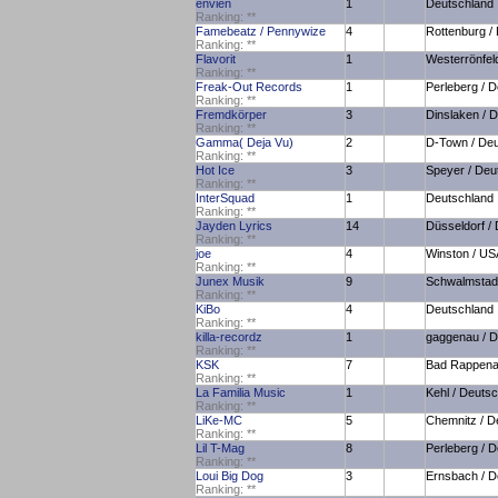
envien
1
Deutschland
Ranking:
*
*
Famebeatz / Pennywize
4
Rottenburg /
Ranking:
*
*
Flavorit
1
Westerrönfel
Ranking:
*
*
Freak-Out Records
1
Perleberg / 
Ranking:
*
*
Fremdkörper
3
Dinslaken / 
Ranking:
*
*
Gamma( Deja Vu)
2
D-Town / Deu
Ranking:
*
*
Hot Ice
3
Speyer / Deu
Ranking:
*
*
InterSquad
1
Deutschland
Ranking:
*
*
Jayden Lyrics
14
Düsseldorf /
Ranking:
*
*
joe
4
Winston / US
Ranking:
*
*
Junex Musik
9
Schwalmstadt
Ranking:
*
*
KiBo
4
Deutschland
Ranking:
*
*
killa-recordz
1
gaggenau / D
Ranking:
*
*
KSK
7
Bad Rappena
Ranking:
*
*
La Familia Music
1
Kehl / Deuts
Ranking:
*
*
LiKe-MC
5
Chemnitz / D
Ranking:
*
*
Lil T-Mag
8
Perleberg / 
Ranking:
*
*
Loui Big Dog
3
Ernsbach / D
Ranking:
*
*