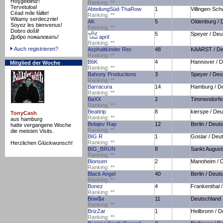
Hoşgeldiniz!
Ranking:
*
*
Tervetuloa!
AbteilungSüd-ThaRow
1
Villingen-Sc
Céad míle fáilte!
Ranking:
*
*
Witamy serdecznie!
AK
5
Oldenburg / 
Soyez les bienvenus!
Ranking:
*
*
Dobro došli!
5
Speyer / Deu
Добро пожаловать!
april
Ranking:
*
*
Auch registrieren?
Asphaltkinder Rec
48
KAARST / De
Ranking:
*
*
B6K
4
Hannover / D
Mitglied der Woche
Ranking:
*
*
Bahony Productions
3
Speyer / Deu
Ranking:
*
*
Barracura
14
Hamburg / D
Ranking:
*
*
BaXX
2
Timmendorfer
Ranking:
*
*
Beattrip
8
kierspe / De
TonyCash
Ranking:
*
*
aus hamburg
Belajev Rap
12
Berlin / Deut
hatte vergangene Woche
Ranking:
*
*
die meisten Visits.
BIG R
1
Goslar / Deu
Ranking:
*
*
Herzlichen Glückwunsch!
BIG_BRUN
8
Sankt August
Ranking:
*
*
Bionsen
2
Mannheim / 
Ranking:
*
*
Black Angel
40
Berlin / Deut
Ranking:
*
*
Bonez
4
Frankenthal 
Ranking:
*
*
Bow$a
11
Deutschland
Ranking:
*
*
BrizZar
1
Heilbronn / 
Ranking:
*
*