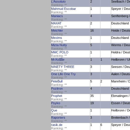
L'Assoluto
2
Seelbach / D
Ranking:
*
*
Mahmud Escobar
1
Speyer / Deu
Ranking:
*
*
Maniacs
4
Senftenberg 
Ranking:
*
*
MAXAT
2
Deutschland
Ranking:
*
*
Meichler
16
Heide / Deut
Ranking:
*
*
Mexims
1
Deutschland
Ranking:
*
*
Mizta Nutty
5
Worms / Deu
Ranking:
*
*
MMC POLO
1
Heldra / Deu
Ranking:
*
*
Mr.Ko$$e
1
1
Heilbronn / U
Ranking:
*
*
NINETY THREE
3
Seesen / Deu
Ranking:
*
*
One Life One Try
3
Aalen / Deut
Ranking:
*
*
PeteBull
5
2
Mannheim / 
Ranking:
*
*
Pozitron
4
Deutschland
Ranking:
*
*
Prophet
35
Ebmatingen /
Ranking:
*
*
Psyko
19
Essen / Deut
Ranking:
*
*
Que
1
Heilbronn / 
Ranking:
*
*
Raporters
3
Breitenbach 
Ranking:
*
*
rasik.de
1
6
Speyer / Deu
Ranking:
*
*