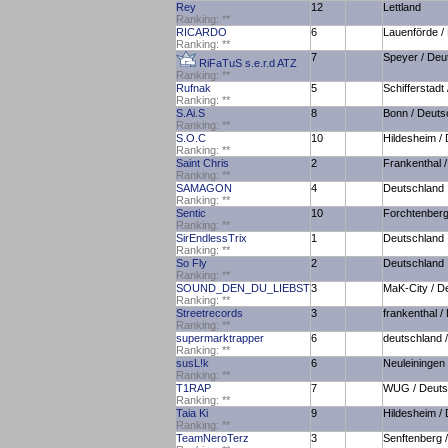
Rey
12
Lettland
Ranking:
*
*
RICARDO
6
Lauenförde /
Ranking:
*
*
7
Speyer / Deu
RiFaTuS s.e.r.d ATZ
Ranking:
*
*
Rufnak
5
Schifferstadt
Ranking:
*
*
S.Ai.S
8
Bonn / Deuts
Ranking:
*
*
S.O.C
10
Hildesheim /
Ranking:
*
*
Saint Chris
2
Frankenthal 
Ranking:
*
*
SAMAGON
4
Deutschland
Ranking:
*
*
Sentic
10
Forchtenberg
Ranking:
*
*
SirEndlessTrix
1
Deutschland
Ranking:
*
*
So Fly
2
Deutschland
Ranking:
*
*
SOUND_DEN_DU_LIEBST
3
MaK-City / D
Ranking:
*
*
Streetrecords
3
frankenthal /
Ranking:
*
*
supermarktrapper
6
deutschland 
Ranking:
*
*
susL!k
6
Neuleiningen
Ranking:
*
*
T1RAP
7
WUG / Deuts
Ranking:
*
*
Taia Ki
9
Hildesheim /
Ranking:
*
*
TeamNeroTerz
3
Senftenberg 