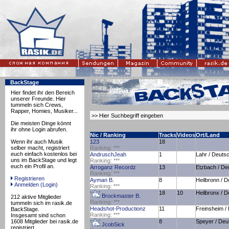
BackStage
Hier findet ihr den Bereich
unserer Freunde. Hier
tummeln sich Crews,
Rapper, Homies, Musiker...
Die meisten Dinge könnt
ihr ohne Login abrufen.
Nic / Ranking
Tracks
Videos
Ort/Land
Wenn ihr auch Musik
123
18
selber macht, registriert
Ranking:
*
*
*
euch einfach kostenlos bei
AndruschJeah
1
Lahr / Deuts
uns im BackStage und legt
Ranking:
*
*
*
euch ein Profil an.
Arroganz Recordz
13
Etzbach / De
Ranking:
*
*
*
Registrieren
Ayman B.
8
Heilbronn / 
Anmelden (Login)
Ranking:
*
*
*
18
10
Heilbronx / 
Brockmaster B.
212 aktive Mitglieder
Ranking:
*
*
*
tummeln sich im rasik.de
Headshot-Productionz
11
Freinsheim /
BackStage.
Ranking:
*
*
*
Insgesamt sind schon
1608 Mitglieder bei rasik.de
8
Speyer / Deu
JcobSick
registriert.