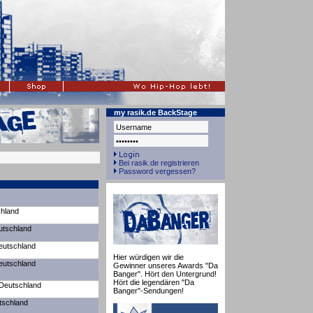
my rasik.de BackStage
Bei rasik.de registrieren
Password vergessen?
chland
utschland
Deutschland
Hier würdigen wir die
Deutschland
Gewinner unseres Awards "Da
Banger". Hört den Untergrund!
Hört die legendären "Da
 Deutschland
Banger"-Sendungen!
tschland