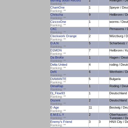
Burning South Record
2
Reilingen / D
Ranking:
*
*
ChamOne
1
Speyer / Deu
Ranking:
*
*
Chrischa
9
Heilbronn / 
Ranking:
*
*
CizzzoOne
1
worms / Deu
Ranking:
*
*
CKC
5
Pirmasens / 
Ranking:
*
*
Clockwork Orange
2
Würzburg / D
Ranking:
*
*
D.A.N
5
Scharbeutz /
Ranking:
*
*
D1MON
7
Heilbronn / 
Ranking:
*
*
Da BroKe
1
Hagen / Deut
Ranking:
*
*
Delta United
4
roding / Deut
Ranking:
*
*
DeN
6
Wertheim / D
Ranking:
*
*
DIAMANTE
5
Bulgaria
Ranking:
*
*
DimaRap
1
Roding / Deu
Ranking:
*
*
Dj_Flow93
1
Deutschland
Ranking:
*
*
Dozent
2
Deutschland
Ranking:
*
*
E-Age
11
Bestwig / De
Ranking:
*
*
E.M.E.L.Y
2
Oberhausen /
Ranking:
*
*
Tunesien / D
Enemy's Friend
3
3
HNX City / D
Ranking:
*
*