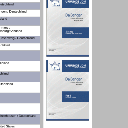
utschland
ngen / Deutschland
sland
rmany /
enburg/Schdano
unschweig / Deutschland
schland
schland
chland
utschland
heinhausen / Deutschland
ted States