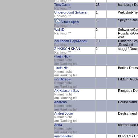
Ranking:
*
*
TonyCash
23
hamburg / De
Ranking:
*
*
Underground Soldiers
1
Waldshut-Tie
Ranking:
*
*
1
Speyer / Rus
Vitali / Арёл
Ranking:
*
*
WuKiD
2
Schwerte/Ge
Ranking:
*
*
Russland/Or
wka
ZarKaban ЦарьКабан
10
Didderse/Bra
Ranking:
*
*
,Russland
ZINKISCH KHAN
2
stuggi / Deut
Ranking:
*
*
- kein Nic -
Nimmt nicht
am Ranking teil
- kein Nic -
Berlin / Deut
Nimmt nicht
am Ranking teil
-=]-Dios-[=-
E/LG / Deuts
Nimmt nicht
am Ranking teil
AK Kalaschnikov
Rinngau / De
Nimmt nicht
am Ranking teil
Andreas
Deutschland
Nimmt nicht
am Ranking teil
Andrei 5ccm
Deutschland
Nimmt nicht
am Ranking teil
Anna
oberhausen-r
Nimmt nicht
am Ranking teil
annmarieber
BERKEY / Uni