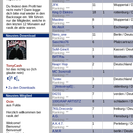
Ranking:
*
*
*
JFK
11
Wuppertal / 
Du findest dein Profil hier
Ranking:
*
*
*
nicht mehr? Dann logge
King D Elektro
18
1
rottenburg / 
dich bitte mal wieder in den
Ranking:
*
*
*
Backstage ein. Wir führen
Mastino
8
Wuppertal / 
nur die Mitglieder, welche in
Ranking:
*
*
*
den letzten 12 Monaten auf
Mc AtoX
5
Eschwege / 
rasik.de aktiv waren.
Ranking:
*
*
*
Nero_one
11
Berlin / Deut
Neustes Download
Ranking:
*
*
*
Saschko76
6
Pfalzcartrazz
Ranking:
*
*
*
SoM-GineX
1
Kassel / Deu
Ranking:
*
*
*
ВИТЯзь
9
Monheim / R
Ranking:
*
*
Кварт Hop
2
Deutschland
TonyCash
Ranking:
*
*
Ist das richtig so (Ich
МС Золотой
1
glaube nein)
Ranking:
*
*
Толян
3
Deutschland
Ranking:
*
*
.::]AnisotropE[::.
2
oldenburg / 
Zu den Downloads
Ranking:
*
*
04231
7
verden / Deu
Neustes Mitglied
Ranking:
*
*
100GRAP ARTISTZ
8
1
schladern / 
Ocin
Ranking:
*
*
aus Fulda
7KILOrecordz
7
freiburg / De
Herzlich willkommen bei
Ranking:
*
*
rasik.de!
A.G.
1
Flensburg / 
Ranking:
*
*
Welcome!
A.K.4.7.
1
Perleberg / 
Bienvenu!
Ranking:
*
*
Benvenuti!
A.M.R
1
berlin / Deut