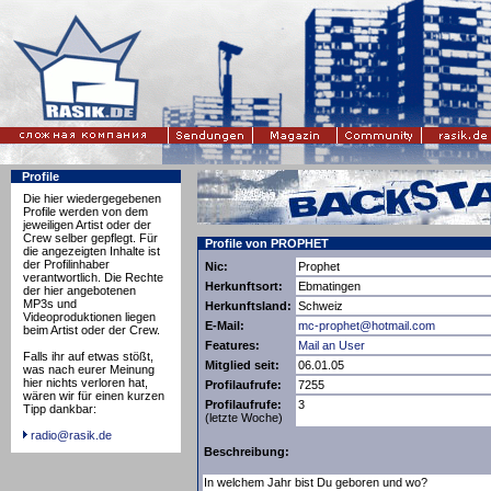
Profile
Die hier wiedergegebenen
Profile werden von dem
jeweiligen Artist oder der
Crew selber gepflegt. Für
Profile von PROPHET
die angezeigten Inhalte ist
der Profilinhaber
Nic:
Prophet
verantwortlich. Die Rechte
Herkunftsort:
Ebmatingen
der hier angebotenen
MP3s und
Herkunftsland:
Schweiz
Videoproduktionen liegen
E-Mail:
mc-prophet@hotmail.com
beim Artist oder der Crew.
Features:
Mail an User
Falls ihr auf etwas stößt,
Mitglied seit:
06.01.05
was nach eurer Meinung
hier nichts verloren hat,
Profilaufrufe:
7255
wären wir für einen kurzen
Profilaufrufe:
3
Tipp dankbar:
(letzte Woche)
radio@rasik.de
Beschreibung:
In welchem Jahr bist Du geboren und wo?