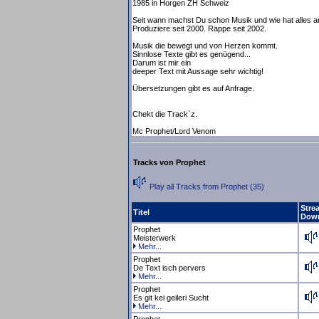
1985 in Horgen ZH Schweiz
Seit wann machst Du schon Musik und wie hat alles 
Produziere seit 2000. Rappe seit 2002.
Musik die bewegt und von Herzen kommt.
Sinnlose Texte gibt es genügend...
Darum ist mir ein
deeper Text mit Aussage sehr wichtig!
Übersetzungen gibt es auf Anfrage.
Chekt die Track`z.
Mc Prophet/Lord Venom
Tracks von Prophet
Play all Tracks from Prophet (35)
Stre
Titel
Dow
Prophet
Meisterwerk
Mehr...
Prophet
De Text isch pervers
Mehr...
Prophet
Es git kei geileri Sucht
Mehr...