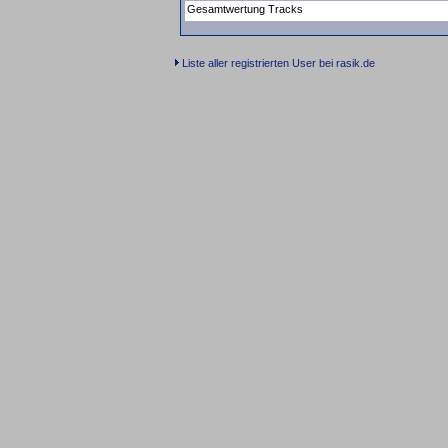
Gesamtwertung Tracks
Liste aller registrierten User bei rasik.de