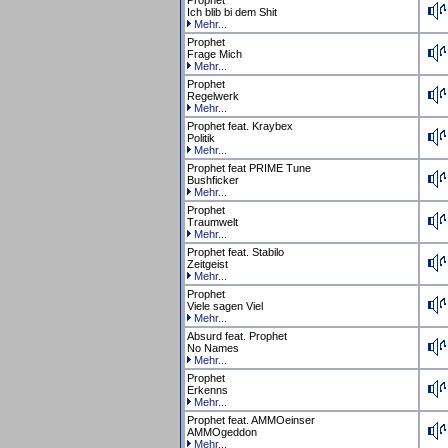
Prophet
Ich blib bi dem Shit
Mehr...
Prophet
Frage Mich
Mehr...
Prophet
Regelwerk
Mehr...
Prophet feat. Kraybex
Politik
Mehr...
Prophet feat PRIME Tune
Bushficker
Mehr...
Prophet
Traumwelt
Mehr...
Prophet feat. Stabilo
Zeitgeist
Mehr...
Prophet
Viele sagen Viel
Mehr...
Absurd feat. Prophet
No Names
Mehr...
Prophet
Erkenns
Mehr...
Prophet feat. AMMOeinser
AMMOgeddon
Mehr...