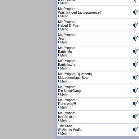
Mehr...
Mc Prophet
Was bringed Landesgrenze?
Mehr...
Mc Prophet
Hebed D`Fust
Mehr...
Mc Prophet
Jeah
Mehr...
Mc Prophet
Battle Mc
Mehr...
Mc Prophet
Battleflow`s
Mehr...
Mc Prophet(Dj Venom)
Massencollaps Beat
Mehr...
Mc Prophet
Din UnterGang
Mehr...
Mc Prophet
Renn weg!!!
Mehr...
Mc Prophet
Ich töd dich
Mehr...
The Killas
S`Mic als Waffe
Mehr...