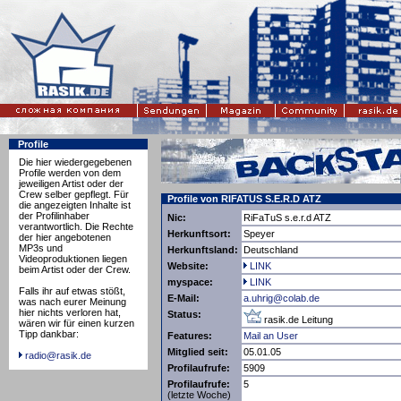
Profile
Die hier wiedergegebenen
Profile werden von dem
jeweiligen Artist oder der
Crew selber gepflegt. Für
Profile von RIFATUS S.E.R.D ATZ
die angezeigten Inhalte ist
der Profilinhaber
Nic:
RiFaTuS s.e.r.d ATZ
verantwortlich. Die Rechte
Herkunftsort:
Speyer
der hier angebotenen
MP3s und
Herkunftsland:
Deutschland
Videoproduktionen liegen
Website:
LINK
beim Artist oder der Crew.
myspace:
LINK
Falls ihr auf etwas stößt,
E-Mail:
a.uhrig@colab.de
was nach eurer Meinung
hier nichts verloren hat,
Status:
rasik.de Leitung
wären wir für einen kurzen
Tipp dankbar:
Features:
Mail an User
Mitglied seit:
05.01.05
radio@rasik.de
Profilaufrufe:
5909
Profilaufrufe:
5
(letzte Woche)