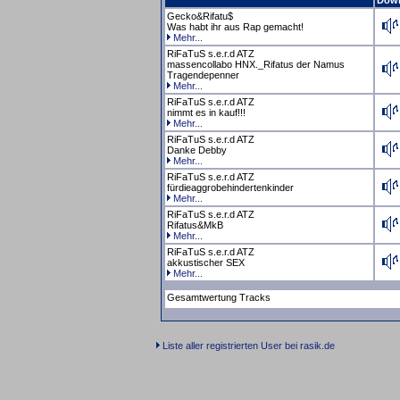
Dow
Gecko&Rifatu$
Was habt ihr aus Rap gemacht!
Mehr...
RiFaTuS s.e.r.d ATZ
massencollabo HNX._Rifatus der Namus
Tragendepenner
Mehr...
RiFaTuS s.e.r.d ATZ
nimmt es in kauf!!!
Mehr...
RiFaTuS s.e.r.d ATZ
Danke Debby
Mehr...
RiFaTuS s.e.r.d ATZ
fürdieaggrobehindertenkinder
Mehr...
RiFaTuS s.e.r.d ATZ
Rifatus&MkB
Mehr...
RiFaTuS s.e.r.d ATZ
akkustischer SEX
Mehr...
Gesamtwertung Tracks
Liste aller registrierten User bei rasik.de