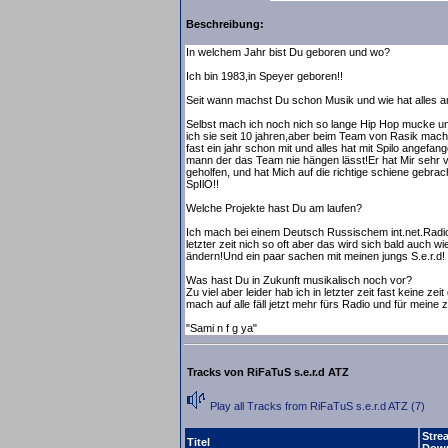
Beschreibung:
In welchem Jahr bist Du geboren und wo?
Ich bin 1983,in Speyer geboren!!
Seit wann machst Du schon Musik und wie hat alles 
Selbst mach ich noch nich so lange Hip Hop mucke un
ich sie seit 10 jahren,aber beim Team von Rasik mach 
fast ein jahr schon mit und alles hat mit Spilo angefan
mann der das Team nie hängen lässt!Er hat Mir sehr v
geholfen, und hat Mich auf die richtige schiene gebra
SpIlO!!
Welche Projekte hast Du am laufen?
Ich mach bei einem Deutsch Russischem int.net.Radio 
letzter zeit nich so oft aber das wird sich bald auch wi
ändern!Und ein paar sachen mit meinen jungs S.e.r.d!
Was hast Du in Zukunft musikalisch noch vor?
Zu viel aber leider hab ich in letzter zeit fast keine zeit
mach auf alle fäll jetzt mehr fürs Radio und für meine z
"Sami n f g ya"
Tracks von RiFaTuS s.e.r.d ATZ
Play all Tracks from RiFaTuS s.e.r.d ATZ (7)
Stre
Titel