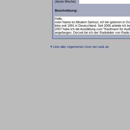
(letzte Woche)
Beschreibung:
Hallo,
mein Name ist Miralem Sarkezi, ich bin geboren in Os
lebe seit 1991 in Deutschland. Seit 2006 arbeite ich 
2007 habe ich die Ausbildung zum "Kaufmann für Audi
angefangen. Derzeit bin ich der Radioleiter von Radio 
Liste aller registrierten User bei rasik.de