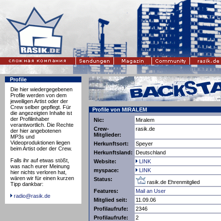
Profile
Die hier wiedergegebenen
Profile werden von dem
jeweiligen Artist oder der
Crew selber gepflegt. Für
Profile von MIRALEM
die angezeigten Inhalte ist
der Profilinhaber
Nic:
Miralem
verantwortlich. Die Rechte
Crew-
rasik.de
der hier angebotenen
Mitglieder:
MP3s und
Videoproduktionen liegen
Herkunftsort:
Speyer
beim Artist oder der Crew.
Herkunftsland:
Deutschland
Falls ihr auf etwas stößt,
Website:
LINK
was nach eurer Meinung
myspace:
LINK
hier nichts verloren hat,
wären wir für einen kurzen
Status:
rasik.de Ehrenmitglied
Tipp dankbar:
Features:
Mail an User
radio@rasik.de
Mitglied seit:
11.09.06
Profilaufrufe:
2346
Profilaufrufe:
2