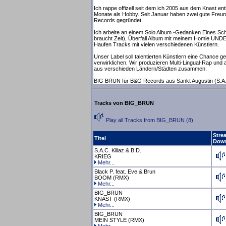
Ich rappe offizell seit dem ich 2005 aus dem Knast en
Monate als Hobby. Seit Januar haben zwei gute Freu
Records gegründet.
Ich arbeite an einem Solo Album -Gedanken Eines Sch
braucht Zeit), Überfall Album mit meinem Homie 
Haufen Tracks mit vielen verschiedenen Künstlern.
Unser Label soll talentierten Künstlern eine Chance g
verwirklichen. Wir produzieren Multi-Lingual-Rap und 
aus verschieden Ländern/Städten zusammen.
BIG BRUN für B&G Records aus Sankt Augustin (S.A.
Tracks von BIG_BRUN
Play all Tracks from BIG_BRUN (8)
Stre
Titel
Dow
S.A.C. Killaz & B.D.
KRIEG
Mehr...
Black P. feat. Eve & Brun
BOOM (RMX)
Mehr...
BIG_BRUN
KNAST (RMX)
Mehr...
BIG_BRUN
MEIN STYLE (RMX)