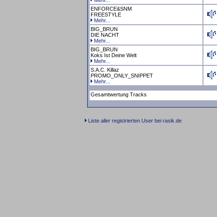
Mehr...
ENFORCE&SNM
FREESTYLE
Mehr...
BIG_BRUN
DIE NACHT
Mehr...
BIG_BRUN
Koks Ist Deine Welt
Mehr...
S.A.C. Killaz
PROMO_ONLY_SNIPPET
Mehr...
Gesamtwertung Tracks
Liste aller registrierten User bei rasik.de