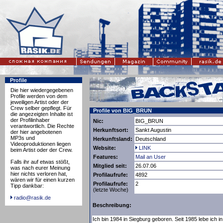
Profile
Die hier wiedergegebenen
Profile werden von dem
jeweiligen Artist oder der
Crew selber gepflegt. Für
Profile von BIG_BRUN
die angezeigten Inhalte ist
der Profilinhaber
Nic:
BIG_BRUN
verantwortlich. Die Rechte
Herkunftsort:
Sankt Augustin
der hier angebotenen
MP3s und
Herkunftsland:
Deutschland
Videoproduktionen liegen
Website:
LINK
beim Artist oder der Crew.
Features:
Mail an User
Falls ihr auf etwas stößt,
Mitglied seit:
26.07.06
was nach eurer Meinung
hier nichts verloren hat,
Profilaufrufe:
4892
wären wir für einen kurzen
Profilaufrufe:
2
Tipp dankbar:
(letzte Woche)
radio@rasik.de
Beschreibung:
Ich bin 1984 in Siegburg geboren. Seit 1985 lebe ich i