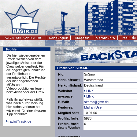
Profile
Die hier wiedergegebenen
Profile werden von dem
jeweiligen Artist oder der
Crew selber gepflegt. Für
Profile von SIRSMO
die angezeigten Inhalte ist
der Profilinhaber
Nic:
SirSmo
verantwortlich. Die Rechte
Herkunftsort:
Westerstede
der hier angebotenen
MP3s und
Herkunftsland:
Deutschland
Videoproduktionen liegen
Website:
LINK
beim Artist oder der Crew.
myspace:
LINK
Falls ihr auf etwas stößt,
E-Mail:
sirsmo@gmx.de
was nach eurer Meinung
hier nichts verloren hat,
Features:
Mail an User
wären wir für einen kurzen
Mitglied seit:
10.07.06
Tipp dankbar:
Profilaufrufe:
5978
radio@rasik.de
Profilaufrufe:
6
(letzte Woche)