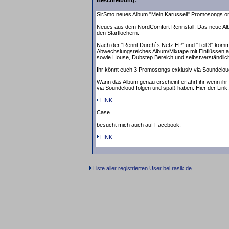
Beschreibung:
SirSmo neues Album "Mein Karussell" Promosongs on
Neues aus dem NordComfort Rennstall: Das neue Alb
den Startlöchern.
Nach der "Rennt Durch`s Netz EP" und "Teil 3" kommt 
Abwechslungsreiches Album/Mixtape mit Einflüssen
sowie House, Dubstep Bereich und selbstverständli
Ihr könnt euch 3 Promosongs exklusiv via Soundcloud
Wann das Album genau erscheint erfahrt ihr wenn ihr a
via Soundcloud folgen und spaß haben. Hier der Link:
LINK
Case
besucht mich auch auf Facebook:
LINK
Liste aller registrierten User bei rasik.de