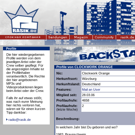
Profile
Die hier wiedergegebenen
Profile werden von dem
jeweiligen Artist oder der
Crew selber gepflegt. Für
Profile von CLOCKWORK ORANGE
die angezeigten Inhalte ist
der Profilinhaber
Nic:
Clockwork Orange
verantwortlich. Die Rechte
Herkunftsort:
Würzburg
der hier angebotenen
MP3s und
Herkunftsland:
Deutschland
Videoproduktionen liegen
Features:
Mail an User
beim Artist oder der Crew.
Mitglied seit:
28.03.06
Falls ihr auf etwas stößt,
Profilaufrufe:
4658
was nach eurer Meinung
hier nichts verloren hat,
Profilaufrufe:
2
wären wir für einen kurzen
(letzte Woche)
Tipp dankbar:
Beschreibung:
radio@rasik.de
In welchem Jahr bist Du geboren und wo?
1983, Braunschweig