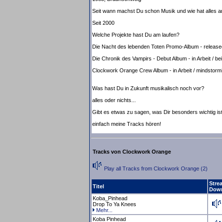
Seit wann machst Du schon Musik und wie hat alles 
Seit 2000
Welche Projekte hast Du am laufen?
Die Nacht des lebenden Toten Promo-Album - release
Die Chronik des Vampirs - Debut Album - in Arbeit / b
Clockwork Orange Crew Album - in Arbeit / mindstorm
Was hast Du in Zukunft musikalisch noch vor?
alles oder nichts...
Gibt es etwas zu sagen, was Dir besonders wichtig is
einfach meine Tracks hören!
Tracks von Clockwork Orange
Play all Tracks from Clockwork Orange (2)
Stre
Titel
Dow
Koba_Pinhead
Drop To Ya Knees
Mehr...
Koba Pinhead