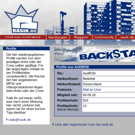
Profile
Die hier wiedergegebenen
Profile werden von dem
jeweiligen Artist oder der
Crew selber gepflegt. Für
Profile von AUDIRS6
die angezeigten Inhalte ist
der Profilinhaber
Nic:
AudiRS6
verantwortlich. Die Rechte
Herkunftsort:
Bielefeld
der hier angebotenen
MP3s und
Herkunftsland:
Deutschland
Videoproduktionen liegen
Features:
Mail an User
beim Artist oder der Crew.
Mitglied seit:
09.09.18
Falls ihr auf etwas stößt,
Profilaufrufe:
503
was nach eurer Meinung
hier nichts verloren hat,
Profilaufrufe:
13
wären wir für einen kurzen
(letzte Woche)
Tipp dankbar:
radio@rasik.de
Liste aller registrierten User bei rasik.de