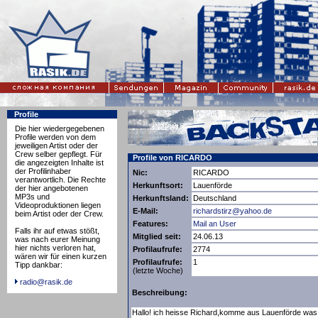
Profile
Die hier wiedergegebenen
Profile werden von dem
jeweiligen Artist oder der
Crew selber gepflegt. Für
Profile von RICARDO
die angezeigten Inhalte ist
der Profilinhaber
Nic:
RICARDO
verantwortlich. Die Rechte
Herkunftsort:
Lauenförde
der hier angebotenen
MP3s und
Herkunftsland:
Deutschland
Videoproduktionen liegen
E-Mail:
richardstirz@yahoo.de
beim Artist oder der Crew.
Features:
Mail an User
Falls ihr auf etwas stößt,
Mitglied seit:
24.06.13
was nach eurer Meinung
hier nichts verloren hat,
Profilaufrufe:
2774
wären wir für einen kurzen
Profilaufrufe:
1
Tipp dankbar:
(letzte Woche)
radio@rasik.de
Beschreibung:
Hallo! ich heisse Richard,komme aus Lauenförde was 