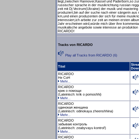
liegt,zwischen Hannover,Kassel und Paderborn,so zusag
russischer sprache in der musikrichtung russian regga
zeit mit Dj Vectrum(Ukraine) der musik und mastering
produziert,bin auf der suche nach einer sängerin au
km,und einen produzenten der sich für meine musikr
interessiert,ich arbeite zur zeit an meinen ersten albu
Jahr erscheinen wird,würde mich über ihre kommenta
musikalische angebote sowie interesse an produktion und
RICARDO!
Tracks von RICARDO
Play all Tracks from RICARDO (6)
Stre
Titel
Dow
RICARDO
He CoH
Mehr...
RICARDO
крик о помощи
(Lateinisch: krik o pomoshhi)
Mehr...
RICARDO
одинокая женщина
(Lateinisch: odinokaya zheenshhina)
Mehr...
RICARDO
забываю контроль
(Lateinisch: zeabyvayu kontrol')
Mehr...
RICARDO