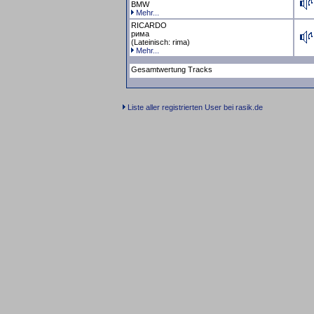
BMW
Mehr...
RICARDO
рима
(Lateinisch: rima)
Mehr...
Gesamtwertung Tracks
Liste aller registrierten User bei rasik.de