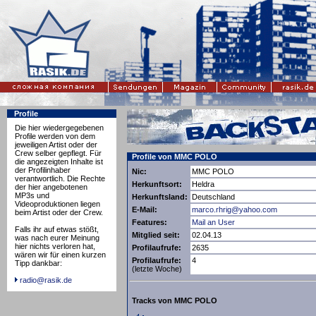
Profile
Die hier wiedergegebenen
Profile werden von dem
jeweiligen Artist oder der
Crew selber gepflegt. Für
Profile von MMC POLO
die angezeigten Inhalte ist
der Profilinhaber
Nic:
MMC POLO
verantwortlich. Die Rechte
Herkunftsort:
Heldra
der hier angebotenen
MP3s und
Herkunftsland:
Deutschland
Videoproduktionen liegen
E-Mail:
marco.rhrig@yahoo.com
beim Artist oder der Crew.
Features:
Mail an User
Falls ihr auf etwas stößt,
Mitglied seit:
02.04.13
was nach eurer Meinung
hier nichts verloren hat,
Profilaufrufe:
2635
wären wir für einen kurzen
Profilaufrufe:
4
Tipp dankbar:
(letzte Woche)
radio@rasik.de
Tracks von MMC POLO