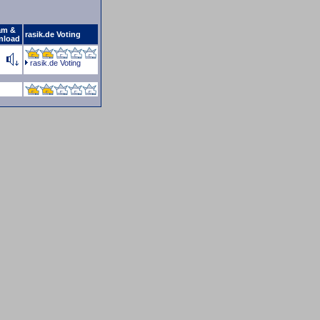
am &
rasik.de Voting
nload
rasik.de Voting