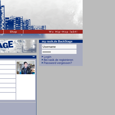
my rasik.de BackStage
**
Bei rasik.de registrieren
Password vergessen?