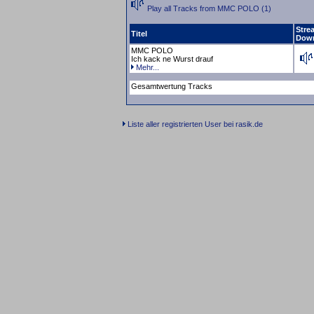
Play all Tracks from MMC POLO (1)
Stre
Titel
Dow
MMC POLO
Ich kack ne Wurst drauf
Mehr...
Gesamtwertung Tracks
Liste aller registrierten User bei rasik.de