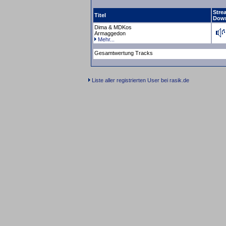
Stre
Titel
Dow
Dima & MDKos
Armaggedon
Mehr...
Gesamtwertung Tracks
Liste aller registrierten User bei rasik.de