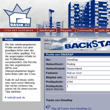
Profile
Die hier wiedergegebenen
Profile werden von dem
jeweiligen Artist oder der
Crew selber gepflegt. Für
Profile von DIMARAP
die angezeigten Inhalte ist
der Profilinhaber
Nic:
DimaRap
verantwortlich. Die Rechte
Herkunftsort:
Roding
der hier angebotenen
MP3s und
Herkunftsland:
Deutschland
Videoproduktionen liegen
Features:
Mail an User
beim Artist oder der Crew.
Mitglied seit:
04.09.12
Falls ihr auf etwas stößt,
Profilaufrufe:
2744
was nach eurer Meinung
hier nichts verloren hat,
Profilaufrufe:
1
wären wir für einen kurzen
(letzte Woche)
Tipp dankbar:
radio@rasik.de
Tracks von DimaRap
Play all Tracks from DimaRap (1)