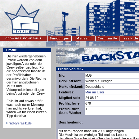
Profile
Die hier wiedergegebenen
Profile werden von dem
jeweiligen Artist oder der
Crew selber gepflegt. Für
Profile von M.G
die angezeigten Inhalte ist
der Profilinhaber
Nic:
M.G
verantwortlich. Die Rechte
Herkunftsort:
Waldshut Tiengen
der hier angebotenen
MP3s und
Herkunftsland:
Deutschland
Videoproduktionen liegen
Features:
Mail an User
beim Artist oder der Crew.
Mitglied seit:
24.08.12
Falls ihr auf etwas stößt,
Profilaufrufe:
679
was nach eurer Meinung
hier nichts verloren hat,
Profilaufrufe:
1
wären wir für einen kurzen
(letzte Woche)
Tipp dankbar:
Beschreibung:
radio@rasik.de
Mit dem Rappen habe ich 2005 angefangen
Die Musik ist ein wichtiger Teil meines Lebens
den diese Sprache ist ein Geschenk und diese sollte