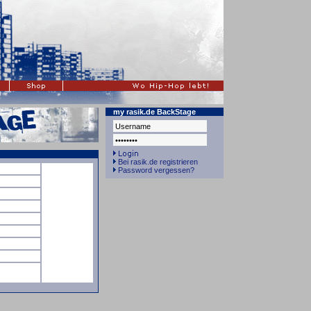
my rasik.de BackStage
Bei rasik.de registrieren
Password vergessen?