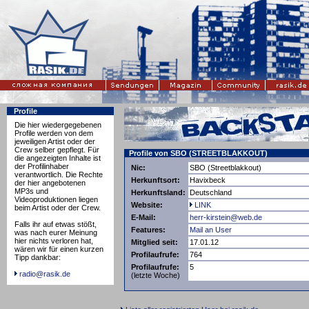
Profile
Die hier wiedergegebenen
Profile werden von dem
jeweiligen Artist oder der
Crew selber gepflegt. Für
Profile von SBO (STREETBLAKKOUT)
die angezeigten Inhalte ist
der Profilinhaber
Nic:
SBO (Streetblakkout)
verantwortlich. Die Rechte
Herkunftsort:
Havixbeck
der hier angebotenen
MP3s und
Herkunftsland:
Deutschland
Videoproduktionen liegen
Website:
LINK
beim Artist oder der Crew.
E-Mail:
herr-kirstein@web.de
Falls ihr auf etwas stößt,
Features:
Mail an User
was nach eurer Meinung
hier nichts verloren hat,
Mitglied seit:
17.01.12
wären wir für einen kurzen
Profilaufrufe:
764
Tipp dankbar:
Profilaufrufe:
5
radio@rasik.de
(letzte Woche)