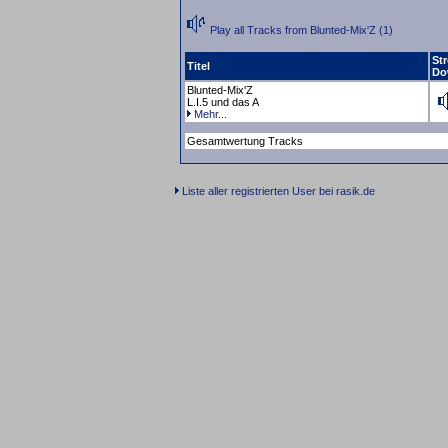
Play all Tracks from Blunted-Mix'Z (1)
St
Titel
Do
Blunted-Mix'Z
L.I.5 und das A
Mehr...
Gesamtwertung Tracks
Liste aller registrierten User bei rasik.de