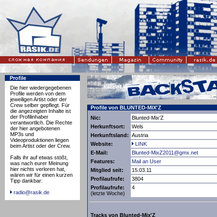
Profile
Die hier wiedergegebenen
Profile werden von dem
jeweiligen Artist oder der
Crew selber gepflegt. Für
Profile von BLUNTED-MIX'Z
die angezeigten Inhalte ist
der Profilinhaber
Nic:
Blunted-Mix'Z
verantwortlich. Die Rechte
Herkunftsort:
Wels
der hier angebotenen
MP3s und
Herkunftsland:
Austria
Videoproduktionen liegen
Website:
LINK
beim Artist oder der Crew.
E-Mail:
Blunted-MixZ2011@gmx.net
Falls ihr auf etwas stößt,
Features:
Mail an User
was nach eurer Meinung
hier nichts verloren hat,
Mitglied seit:
15.03.11
wären wir für einen kurzen
Profilaufrufe:
3804
Tipp dankbar:
Profilaufrufe:
4
radio@rasik.de
(letzte Woche)
Tracks von Blunted-Mix'Z