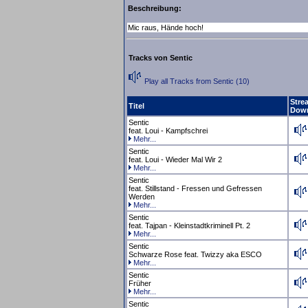
Beschreibung:
Mic raus, Hände hoch!
Tracks von Sentic
Play all Tracks from Sentic (10)
Stre
Titel
Dow
Sentic
feat. Loui - Kampfschrei
Mehr...
Sentic
feat. Loui - Wieder Mal Wir 2
Mehr...
Sentic
feat. Stillstand - Fressen und Gefressen
Werden
Mehr...
Sentic
feat. Tajpan - Kleinstadtkriminell Pt. 2
Mehr...
Sentic
Schwarze Rose feat. Twizzy aka ESCO
Mehr...
Sentic
Früher
Mehr...
Sentic