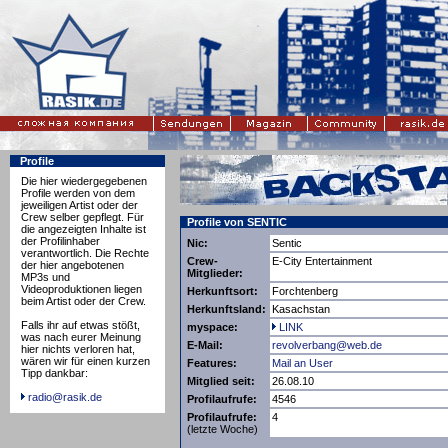
Profile
Die hier wiedergegebenen
Profile werden von dem
jeweiligen Artist oder der
Crew selber gepflegt. Für
Profile von SENTIC
die angezeigten Inhalte ist
der Profilinhaber
Nic:
Sentic
verantwortlich. Die Rechte
Crew-
E-City Entertainment
der hier angebotenen
Mitglieder:
MP3s und
Videoproduktionen liegen
Herkunftsort:
Forchtenberg
beim Artist oder der Crew.
Herkunftsland:
Kasachstan
Falls ihr auf etwas stößt,
myspace:
LINK
was nach eurer Meinung
E-Mail:
revolverbang@web.de
hier nichts verloren hat,
wären wir für einen kurzen
Features:
Mail an User
Tipp dankbar:
Mitglied seit:
26.08.10
radio@rasik.de
Profilaufrufe:
4546
Profilaufrufe:
4
(letzte Woche)