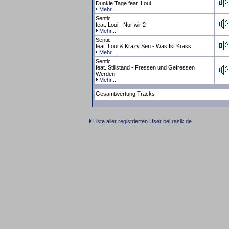
Dunkle Tage feat. Loui
Mehr...
Sentic
feat. Loui - Nur wir 2
Mehr...
Sentic
feat. Loui & Krazy Sen - Was Ist Krass
Mehr...
Sentic
feat. Stillstand - Fressen und Gefressen
Werden
Mehr...
Gesamtwertung Tracks
Liste aller registrierten User bei rasik.de