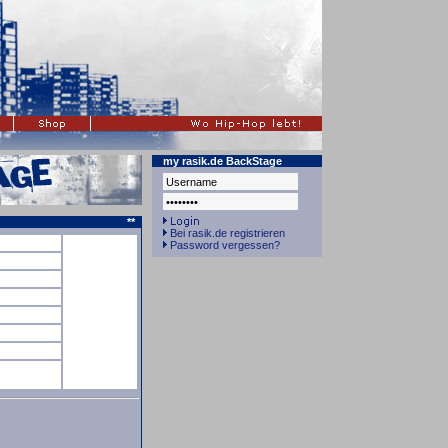
my rasik.de BackStage
**
Bei rasik.de registrieren
Password vergessen?