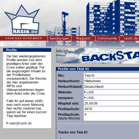
Profile
Die hier wiedergegebenen
Profile werden von dem
jeweiligen Artist oder der
Crew selber gepflegt. Für
Profile von TAIA KI
die angezeigten Inhalte ist
der Profilinhaber
Nic:
Taia Ki
verantwortlich. Die Rechte
Herkunftsort:
Hildesheim
der hier angebotenen
MP3s und
Herkunftsland:
Deutschland
Videoproduktionen liegen
Website:
LINK
beim Artist oder der Crew.
myspace:
LINK
Falls ihr auf etwas stößt,
Mitglied seit:
25.09.09
was nach eurer Meinung
hier nichts verloren hat,
Profilaufrufe:
4979
wären wir für einen kurzen
Profilaufrufe:
4
Tipp dankbar:
(letzte Woche)
radio@rasik.de
Tracks von Taia Ki