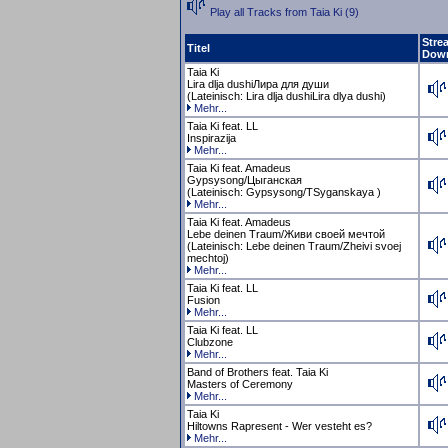
Play all Tracks from Taia Ki (9)
Stre
Titel
Dow
Taia Ki
Lira dlja dushiЛира для души
(Lateinisch: Lira dlja dushiLira dlya dushi)
Mehr...
Taia Ki feat. LL
Inspirazija
Mehr...
Taia Ki feat. Amadeus
Gypsysong/Цыганская
(Lateinisch: Gypsysong/TSyganskaya )
Mehr...
Taia Ki feat. Amadeus
Lebe deinen Traum/Живи своей мечтой
(Lateinisch: Lebe deinen Traum/Zheivi svoej
mechtoj)
Mehr...
Taia Ki feat. LL
Fusion
Mehr...
Taia Ki feat. LL
Clubzone
Mehr...
Band of Brothers feat. Taia Ki
Masters of Ceremony
Mehr...
Taia Ki
Hiltowns Rapresent - Wer vesteht es?
Mehr...