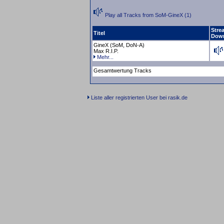
Play all Tracks from SoM-GineX (1)
Stre
Titel
Dow
GineX (SoM, DoN-A)
Max R.I.P.
Mehr...
Gesamtwertung Tracks
Liste aller registrierten User bei rasik.de