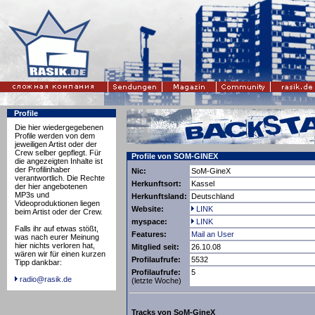
Profile
Die hier wiedergegebenen
Profile werden von dem
jeweiligen Artist oder der
Crew selber gepflegt. Für
Profile von SOM-GINEX
die angezeigten Inhalte ist
der Profilinhaber
Nic:
SoM-GineX
verantwortlich. Die Rechte
Herkunftsort:
Kassel
der hier angebotenen
MP3s und
Herkunftsland:
Deutschland
Videoproduktionen liegen
Website:
LINK
beim Artist oder der Crew.
myspace:
LINK
Falls ihr auf etwas stößt,
Features:
Mail an User
was nach eurer Meinung
hier nichts verloren hat,
Mitglied seit:
26.10.08
wären wir für einen kurzen
Profilaufrufe:
5532
Tipp dankbar:
Profilaufrufe:
5
radio@rasik.de
(letzte Woche)
Tracks von SoM-GineX