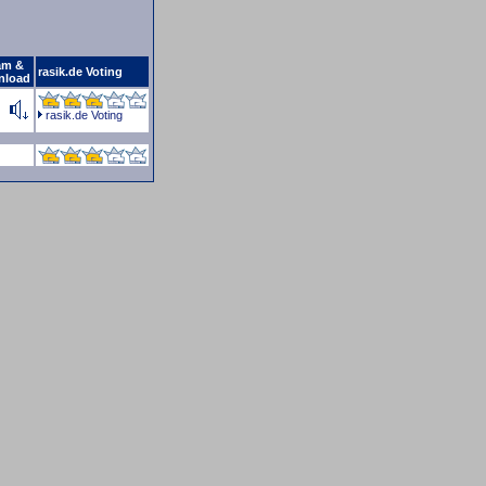
am &
rasik.de Voting
nload
rasik.de Voting