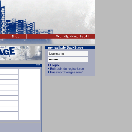
my rasik.de BackStage
***
Bei rasik.de registrieren
Password vergessen?