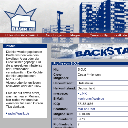
Profile
Die hier wiedergegebenen
Profile werden von dem
jeweiligen Artist oder der
Crew selber gepflegt. Für
Profile von S.O.C
die angezeigten Inhalte ist
der Profilinhaber
Nic:
S.O.C
verantwortlich. Die Rechte
Crew-
Cezar *** jenson
der hier angebotenen
Mitglieder:
MP3s und
Videoproduktionen liegen
Herkunftsort:
Hildesheim
beim Artist oder der Crew.
Herkunftsland:
Deutschland
Falls ihr auf etwas stößt,
myspace:
LINK
was nach eurer Meinung
E-Mail:
kech-one@web.de
hier nichts verloren hat,
wären wir für einen kurzen
ICQ:
371551666
Tipp dankbar:
Features:
Mail an User
radio@rasik.de
Mitglied seit:
06.04.08
Profilaufrufe:
5773
Profilaufrufe:
7
(letzte Woche)