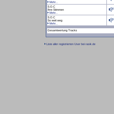
Mehr...
S.O.C
Ihre Stimmen
Mehr...
S.O.C
So weit weg
Mehr...
Gesamtwertung Tracks
Liste aller registrierten User bei rasik.de