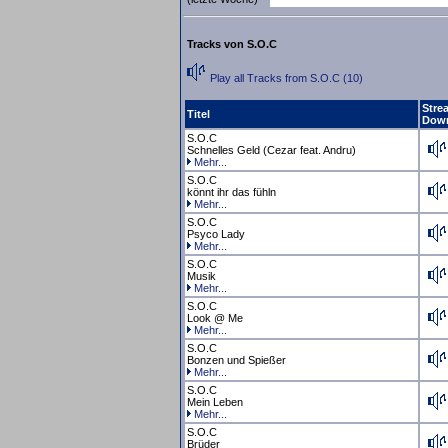
Tracks von S.O.C
Play all Tracks from S.O.C (10)
Stre
Titel
Dow
S.O.C
Schnelles Geld (Cezar feat. Andru)
Mehr...
S.O.C
könnt ihr das fühln
Mehr...
S.O.C
Psyco Lady
Mehr...
S.O.C
Musik
Mehr...
S.O.C
Look @ Me
Mehr...
S.O.C
Bonzen und Spießer
Mehr...
S.O.C
Mein Leben
Mehr...
S.O.C
Brüder