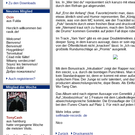
los. In „Wer bist du“ repräsentiert sich karuzo mit etwa
Zu den Downloads
durch den Refrain gut abgerundet.
Neustes Mitglied
Auf „Erst der Anfang“ (feat. Favorite)merkt man, dass
etwas ähnlich sind und Humor representen. Bei „König
Ocin
meiste, was von dem MC kommt, wie der Tracktitel sch
aus Fulda
„Puls“ besticht durch einen freshen Beat und druckvoll
wie „Niemand traut sich zu featuren, mach den Scheiß
Herzlich willkommen bei
die Drums“ kommen Genetikk auf jeden Fall dope rübe
rasik.de!
Im Track „Yam Yam“ gibt es ein paar Doubletimelines zu
Welcome!
deeper Song, in dem karuzo aussagt, dass er sein ei
Bienvenu!
von der Öffentlichkeit nicht „knacken“ lässt. In „Ich r
Benvenuti!
großteils Rundumschläge an „Promis“ ausgeteilt.
Hoşgeldiniz!
Tervetuloa!
Céad míle fáilte!
Witamy serdecznie!
Soyez les bienvenus!
Dobro došli!
Mit dem Bonustrack „Inkubation“ zeigt der Rapper no
Добро пожаловать!
ihm steckt, u.a. durch die bombigen Punchlines. Man 
kein Standardrapper ist, denn er kommt mit einer au
Auch registrieren?
stylischem Flow. Der Junge ist sehr talentiert, und d
produziert abwechslungsreiche, dope Beats. Als Einfl
Wu-Tang Clan.
Mitglied der Woche
Das Album wird nach eigener Aussage von Genetikk „b
Auf „Voodoozirkus“ ist 1 Feature mit dem Labelkollege
abwechslungsreiche Sololieder. Die Erstauflage der CD
bei den iTunes-Charts auf Platz 1. Für mich auf jeden
Mehr Infos unter:
selfmade-records .de
TonyCash
aus hamburg
Nico
hatte vergangene Woche
die meisten Visits.
Zurück
Druckansicht