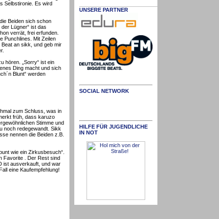
s Selbstironie. Es wird
UNSERE PARTNER
 die Beiden sich schon
 der Lügner“ ist das
on verrät, frei erfunden.
e Punchlines. Mit Zeilen
 Beat an sikk, und geb mir
r.
 hören. „Sorry“ ist ein
genes Ding macht und sich
auch´n Blunt“ werden
SOCIAL NETWORK
chmal zum Schluss, was in
merkt früh, dass karuzo
ßergewöhnlichen Stimme und
HILFE FÜR JUGENDLICHE
azu noch redegewandt. Sikk
IN NOT
üsse nennen die Beiden z.B.
unt wie ein Zirkusbesuch“.
n Favorite . Der Rest sind
 ist ausverkauft, und war
 Fall eine Kaufempfehlung!