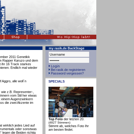
my rasik.de BackStage
ember 2011 Genetikk
em Rapper Karuzo und dem
t ihr 16 Track starkes
ienen. Endlich mal wieder
Bei rasik.de registrieren
Password vergessen?
f Aggro, alle woll´n
SPECIALS
 wie z.B. Representer-,
nnern vom Stil her etwas
it einem Augenzwinkern
ass die zwei Akzente im
Top Foto
der letzten 20.
(4827 Stimmen)
at wirklich jedes Lied auf
Stimmt ab, welches Foto Ihr
strumentals oder sonstwas
am besten findet.
legen die Beiden richtig