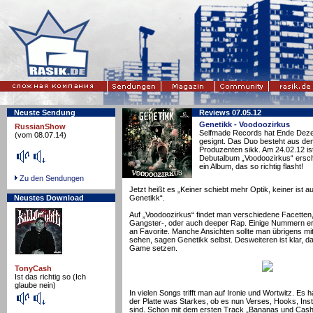
Neuste Sendung
Reviews 07.05.12
Genetikk - Voodoozirkus
RussianShow
Selfmade Records hat Ende Dez
(vom 08.07.14)
gesignt. Das Duo besteht aus d
Produzenten sikk. Am 24.02.12 is
Debutalbum „Voodoozirkus“ ersch
ein Album, das so richtig flasht!
Zu den Sendungen
Jetzt heißt es „Keiner schiebt mehr Optik, keiner ist au
Neustes Download
Genetikk“.
Auf „Voodoozirkus“ findet man verschiedene Facetten,
Gangster-, oder auch deeper Rap. Einige Nummern eri
an Favorite. Manche Ansichten sollte man übrigens m
sehen, sagen Genetikk selbst. Desweiteren ist klar, d
Game setzen.
TonyCash
Ist das richtig so (Ich
glaube nein)
In vielen Songs trifft man auf Ironie und Wortwitz. Es h
der Platte was Starkes, ob es nun Verses, Hooks, In
sind. Schon mit dem ersten Track „Bananas und Cash“ 