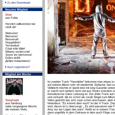
Zu den Downloads
Neustes Mitglied
Ocin
aus Fulda
Herzlich willkommen bei
rasik.de!
Welcome!
Bienvenu!
Benvenuti!
Hoşgeldiniz!
Tervetuloa!
Céad míle fáilte!
Witamy serdecznie!
Soyez les bienvenus!
Dobro došli!
Добро пожаловать!
Auch registrieren?
Mitglied der Woche
Im zweiten Track "Hassliebe" bekommt man etwas in 
auf seinem Album sehr oft wiederholt. Einfache, fast s
Vielleicht möchte er damit eine mit sing Garantie seine
er macht sich einfach nicht viel aus Hooks trotzdem s
Künstlerische Glanz Leistung ist. Der dritte Track au
und verkauft, die es schon als vorab Singel zum Alb
TonyCash
Video gedreht das sich zwar schön anschauen, aber 
aus hamburg
hinterlässt. "Es kommt über euch" ist der 4 Track. 
hatte vergangene Woche
wird, davon ist Li überzeugt: „ Es wird passieren wie 
die meisten Visits.
Amy nur am Lügen das wars“ Heißt es in seinem Track.
dann ungefähr in dem Zeitraum in dem auch Flüge zu