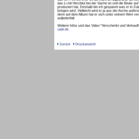
das Li mit Herzblut bei der Sache ist und die Beats au
produziert hat. Deshalb bin ich gespannt was er in Zu
bringen wird. Vielleicht wird er ja aus der Asche aufers
denn auf dem Album hat er sich unter seinem Wert verka
aufjedenfall.
Weitere Infos und das Video "Verschenkt und Verkauft"
uadr.de
Zurück
Druckansicht