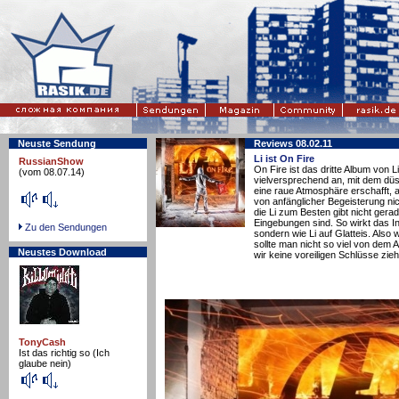
Neuste Sendung
Reviews 08.02.11
Li ist On Fire
RussianShow
On Fire ist das dritte Album von L
(vom 08.07.14)
vielversprechend an, mit dem dü
eine raue Atmosphäre erschafft, a
von anfänglicher Begeisterung nic
die Li zum Besten gibt nicht gera
Eingebungen sind. So wirkt das In
Zu den Sendungen
sondern wie Li auf Glatteis. Also
sollte man nicht so viel von dem 
Neustes Download
wir keine voreiligen Schlüsse zie
TonyCash
Ist das richtig so (Ich
glaube nein)