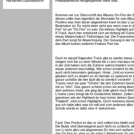
Herzlichen Glückwunsch!
Phantasiereiche Hirngespenster mehr sind.
Kommen wir zur Überschrift des Albums On-Fire der 6 
diesen sollte man eigentlich als Messlatte für sein A
Positive was man daran abgewinnen kann ist das Li auf 
Beatmaker ist. Es reicht eben nicht aus wenn man in
Fire" ist um "On Fire" zu sein. Ein kleines Highlight a
8 Track. Auch hier entwickelt sich am Anfang ein Gän
etwas Melancholisch Tiefsinniges hat. Die Frauensti
dem Part sorgt für Abwechslung. Der Gesang in der Ho
das Album keinen weiteren Feature Part hat.
Doch im darauf folgenden Track gibt es wieder etwas
steigert sich bis zu einer Minute bis Li sich mal dazu 
in der Zeit haben sich die Zuhörer wahrscheinlich sc
etwas anderem beschäftigt. Wie schon erwähnt ist di
auch nicht besonders gelungen. Hook: „Und es kommt
glauben sich zu ändern es ist niemals zu spät/und es
ganze scheiße die hier läuft die ist ziemlich verdreht
Tracks noch ein paar "Ohohs" die den Zuhörern besti
mit zu "ohn". Das ganze scheint schon ein wenig idee
dem anhören meist, wie ging die Zeile gleich noch Mal
Li keine Lines bringt die im Gedächtnis bleiben. Zeile
gepriesen wie der Highland du hast immer deinen Spa
Thailand“, sind schon Highlights. Doch meistens bes
aus ich habe alles was ich will und zum anderem alles 
Schule würde er dafür eine 4- bekommen.
Fazit: Das Positve ist das er sich selbst treu bleibt u
Die Beats sind überwiegend auch nicht so schlecht, a
von Li nicht allzu viel abgewinnen Es hört sich einfac
das On Fire ist, eher so als wäre Li Abgebrand. Es s