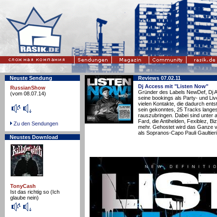
Neuste Sendung
Reviews 07.02.11
Dj Access mit "Listen Now"
RussianShow
Gründer des Labels NewDef, Dj A
(vom 08.07.14)
seine bookings als Party- und Liv
vielen Kontakte, die dadurch ent
sein gekonntes, 25 Tracks lange
rauszubringen. Dabei sind unter
Fard, die Antihelden, Fexiblez, B
Zu den Sendungen
mehr. Gehostet wird das Ganze 
als Sopranos-Capo Pauli Gaultieri
Neustes Download
TonyCash
Ist das richtig so (Ich
glaube nein)