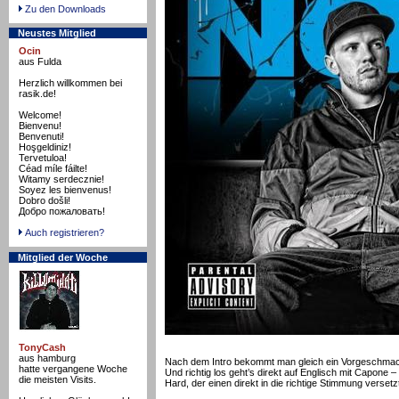
Zu den Downloads
Neustes Mitglied
Ocin
aus Fulda
Herzlich willkommen bei
rasik.de!
Welcome!
Bienvenu!
Benvenuti!
Hoşgeldiniz!
Tervetuloa!
Céad míle fáilte!
Witamy serdecznie!
Soyez les bienvenus!
Dobro došli!
Добро пожаловать!
Auch registrieren?
Mitglied der Woche
TonyCash
aus hamburg
Nach dem Intro bekommt man gleich ein Vorgeschmack
hatte vergangene Woche
Und richtig los geht’s direkt auf Englisch mit Capone
die meisten Visits.
Hard, der einen direkt in die richtige Stimmung versetz