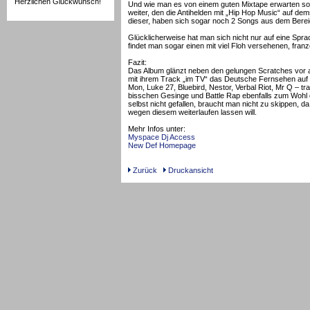
Herzlichen Glückwunsch!
Und wie man es von einem guten Mixtape erwarten sol
weiter, den die Antihelden mit „Hip Hop Music“ auf d
dieser, haben sich sogar noch 2 Songs aus dem Berei
Glücklicherweise hat man sich nicht nur auf eine Spr
findet man sogar einen mit viel Floh versehenen, fra
Fazit:
Das Album glänzt neben den gelungen Scratches vor a
mit ihrem Track „im TV“ das Deutsche Fernsehen auf int
Mon, Luke 27, Bluebird, Nestor, Verbal Riot, Mr Q – t
bisschen Gesinge und Battle Rap ebenfalls zum Wohl d
selbst nicht gefallen, braucht man nicht zu skippen, d
wegen diesem weiterlaufen lassen will.
Mehr Infos unter:
Myspace Dj Access
New Def Homepage
Zurück
Druckansicht