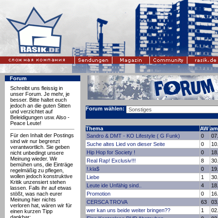
Forum
Schreibt uns fleissig in
unser Forum. Je mehr, je
besser. Bitte haltet euch
jedoch an die guten Sitten
Forum wählen:
und verzichtet auf
Beleidigungen usw. Also -
Peace Leute!
Thema
AW
am
Für den Inhalt der Postings
Sandro & DMT - KO Lifestyle ( G Funk)
0
07
sind wir nur begrenzt
Suche altes Lied von dieser Seite
0
10
verantwortlich. Sie geben
Hip Hop for Society !
0
18
nicht unbedingt unsere
Meinung wieder. Wir
Real Rap! Exclusiv!!!
8
30
bemühen uns, die Einträge
!.kla$
0
19
regelmäßig zu pflegen,
wollen jedoch konstruktive
Liebe
1
30
Kritik unzensiert stehen
Leute ide Unfähig sind..
4
18
lassen. Falls ihr auf etwas
stößt, was nach eurer
Promotion
0
16
Meinung hier nichts
CERSCA TROVA
63
03
verloren hat, wären wir für
wer kan uns beide weiter bringen??
1
02
einen kurzen Tipp
dankbar: