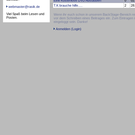
Eine Kostenlose DVD Abstauben
0
02
T.K brauche hilfe.....
2
28
webmaster@rasik.de
Viel Spaß beim Lesen und
Wenn ihr euch schon in unserem BackStage-Bereich regis
Posten.
vor dem Schreiben eines Beitrages ein. Zum Eintragen
eingeloggt sein. Danke!
Anmelden (Login)